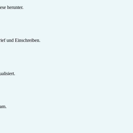
se herunter.
ief und Einschreiben.
lisiert.
sam.