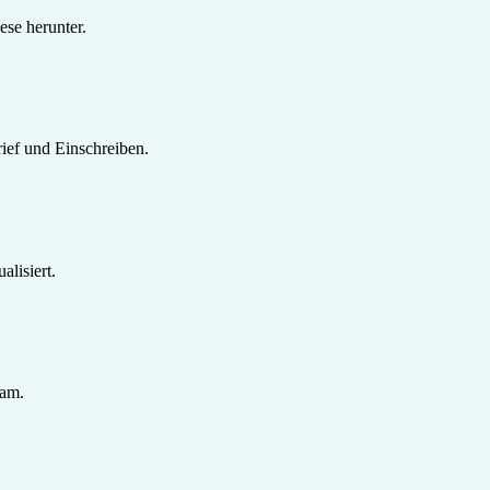
se herunter.
ief und Einschreiben.
lisiert.
sam.