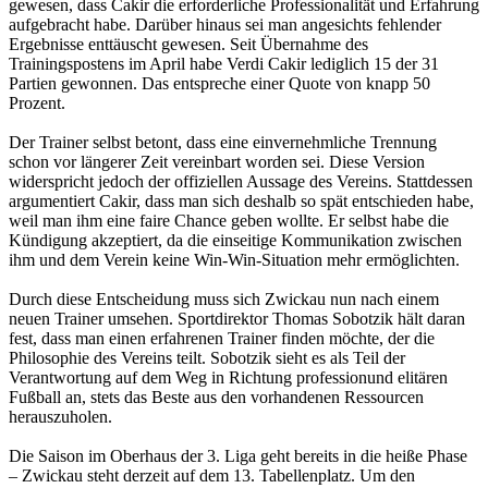
gewesen, dass Cakir die erforderliche Professionalität und Erfahrung
aufgebracht habe. Darüber hinaus sei man angesichts fehlender
Ergebnisse enttäuscht gewesen. Seit Übernahme des
Trainingspostens im April habe Verdi Cakir lediglich 15 der 31
Partien gewonnen. Das entspreche einer Quote von knapp 50
Prozent.
Der Trainer selbst betont, dass eine einvernehmliche Trennung
schon vor längerer Zeit vereinbart worden sei. Diese Version
widerspricht jedoch der offiziellen Aussage des Vereins. Stattdessen
argumentiert Cakir, dass man sich deshalb so spät entschieden habe,
weil man ihm eine faire Chance geben wollte. Er selbst habe die
Kündigung akzeptiert, da die einseitige Kommunikation zwischen
ihm und dem Verein keine Win-Win-Situation mehr ermöglichten.
Durch diese Entscheidung muss sich Zwickau nun nach einem
neuen Trainer umsehen. Sportdirektor Thomas Sobotzik hält daran
fest, dass man einen erfahrenen Trainer finden möchte, der die
Philosophie des Vereins teilt. Sobotzik sieht es als Teil der
Verantwortung auf dem Weg in Richtung professionund elitären
Fußball an, stets das Beste aus den vorhandenen Ressourcen
herauszuholen.
Die Saison im Oberhaus der 3. Liga geht bereits in die heiße Phase
– Zwickau steht derzeit auf dem 13. Tabellenplatz. Um den