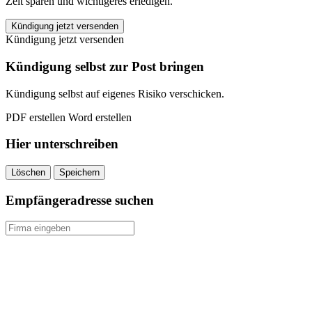
Zeit sparen und wichtigeres erledigen.
Versicherungskammer
Kündigung jetzt versenden
Bayern
Kündigung jetzt versenden
Lebensversicherung
kündigen
Kündigung selbst zur Post bringen
quantity
Kündigung selbst auf eigenes Risiko verschicken.
PDF erstellen
Word erstellen
Hier unterschreiben
Löschen
Speichern
Empfängeradresse suchen