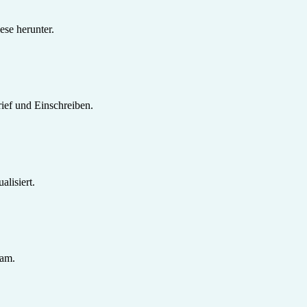
se herunter.
ief und Einschreiben.
lisiert.
sam.