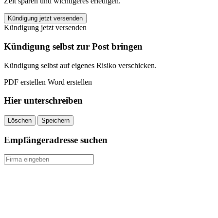
Zeit sparen und wichtigeres erledigen.
Volkswohl
Kündigung jetzt versenden
Bund
Kündigung jetzt versenden
Berufsunfähigkeitsversicherung
kündigen
Kündigung selbst zur Post bringen
quantity
Kündigung selbst auf eigenes Risiko verschicken.
PDF erstellen
Word erstellen
Hier unterschreiben
Löschen
Speichern
Empfängeradresse suchen