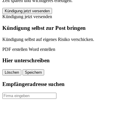
Zeit sparen und wichtigeres erledigen.
WAZ
Kündigung jetzt versenden
–
Kündigung jetzt versenden
Westdeutsche
Allgemeine
Kündigung selbst zur Post bringen
Zeitung
kündigen
Kündigung selbst auf eigenes Risiko verschicken.
quantity
PDF erstellen
Word erstellen
Hier unterschreiben
Löschen
Speichern
Empfängeradresse suchen