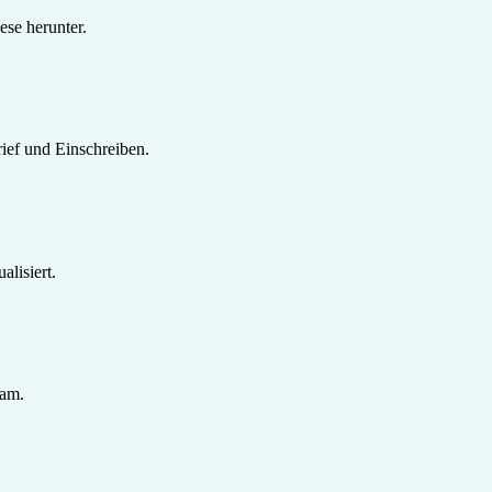
se herunter.
ief und Einschreiben.
lisiert.
sam.