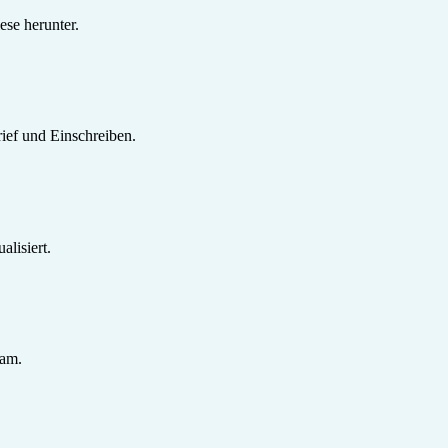
se herunter.
ief und Einschreiben.
lisiert.
sam.