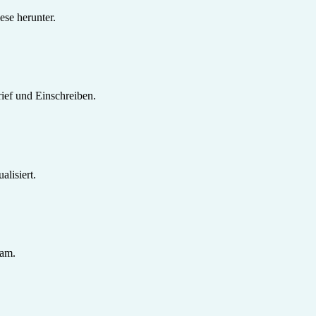
se herunter.
ief und Einschreiben.
lisiert.
sam.