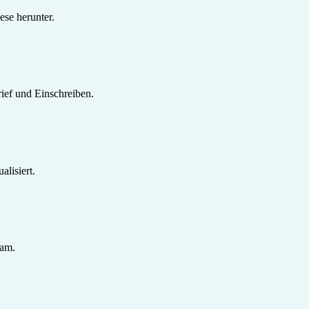
se herunter.
ief und Einschreiben.
lisiert.
sam.