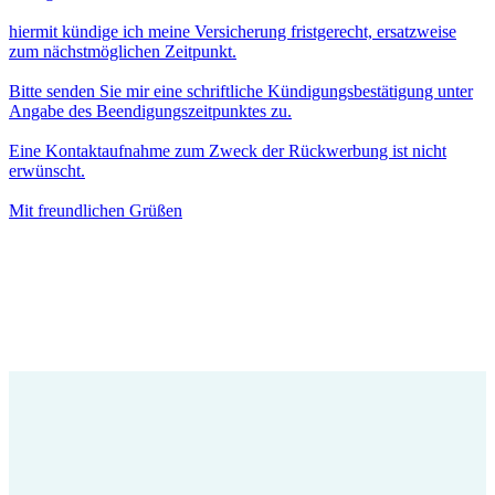
hiermit kündige ich meine Versicherung fristgerecht, ersatzweise
zum nächstmöglichen Zeitpunkt.
Bitte senden Sie mir eine schriftliche Kündigungsbestätigung unter
Angabe des Beendigungszeitpunktes zu.
Eine Kontaktaufnahme zum Zweck der Rückwerbung ist nicht
erwünscht.
Mit freundlichen Grüßen